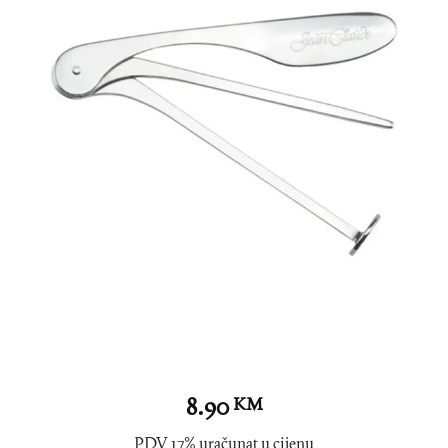
8.90
KM
PDV 17% uračunat u cijenu