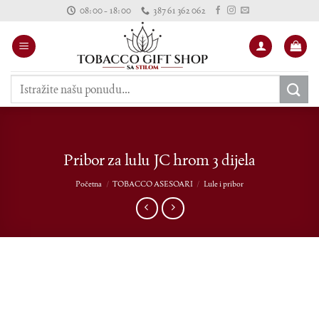
Skip
08:00 - 18:00
387 61 362 062
to
content
Pretraži:
Pribor za lulu JC hrom 3 dijela
Početna
/
TOBACCO ASESOARI
/
Lule i pribor