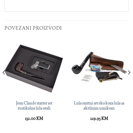
POVEZANI PROIZVODI
Jean Claude starter set
Lula startni set eko koza lula sa
rustikalna lula orah
akrilnim usnikom
132.00
KM
129.95
KM