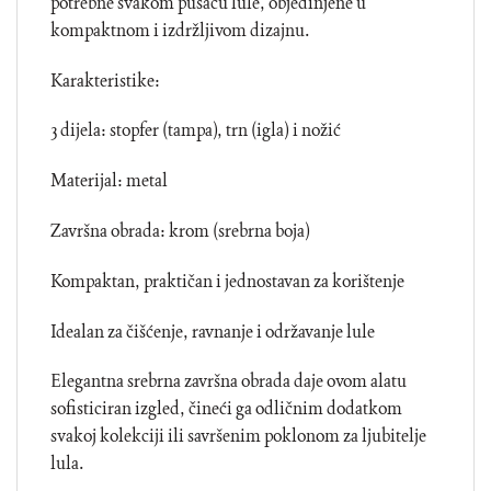
potrebne svakom pušaču lule, objedinjene u
kompaktnom i izdržljivom dizajnu.
Karakteristike:
3 dijela: stopfer (tampa), trn (igla) i nožić
Materijal: metal
Završna obrada: krom (srebrna boja)
Kompaktan, praktičan i jednostavan za korištenje
Idealan za čišćenje, ravnanje i održavanje lule
Elegantna srebrna završna obrada daje ovom alatu
sofisticiran izgled, čineći ga odličnim dodatkom
svakoj kolekciji ili savršenim poklonom za ljubitelje
lula.