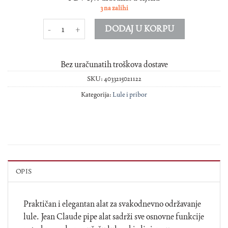
3 na zalihi
Pribor za lulu JC hrom 3 dijela količina
DODAJ U KORPU
Bez uračunatih troškova dostave
SKU:
4033215021122
Kategorija:
Lule i pribor
OPIS
Praktičan i elegantan alat za svakodnevno održavanje
lule. Jean Claude pipe alat sadrži sve osnovne funkcije