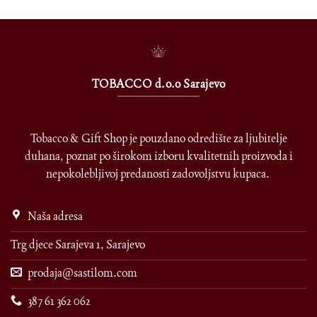
TOBACCO d.o.o Sarajevo
Tobacco & Gift Shop je pouzdano odredište za ljubitelje
duhana, poznat po širokom izboru kvalitetnih proizvoda i
nepokolebljivoj predanosti zadovoljstvu kupaca.
Naša adresa
Trg djece Sarajeva 1, Sarajevo
prodaja@sastilom.com
387 61 362 062