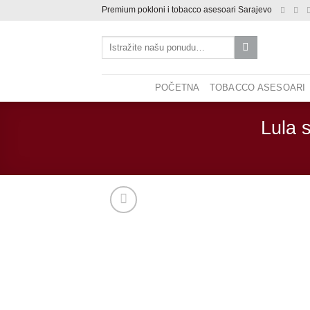
Skip
Premium pokloni i tobacco asesoari Sarajevo
to
Pretraži:
content
POČETNA
TOBACCO ASESOARI
Lula s