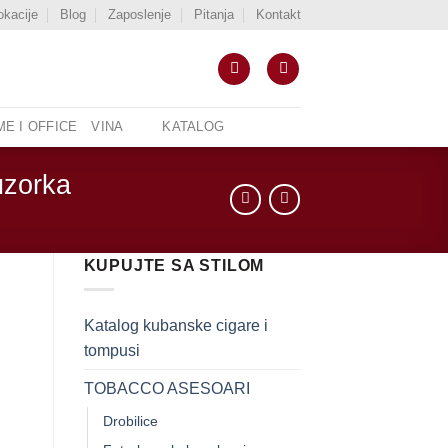
okacije
Blog
Zaposlenje
Pitanja
Kontakt
E I OFFICE
VINA
KATALOG
 uzorka
KUPUJTE SA STILOM
Katalog kubanske cigare i
tompusi
TOBACCO ASESOARI
uzorka količina
Drobilice