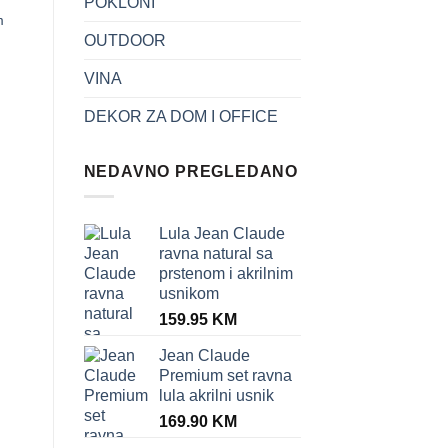
POKLONI
m
Alat za lulu
LULA JEAN CLAUDE
ASSORTMENT I
sorto akrilik dio za usta
OUTDOOR
29.90
KM
119.90
KM
VINA
DEKOR ZA DOM I OFFICE
NEDAVNO PREGLEDANO
Lula Jean Claude
ravna natural sa
prstenom i akrilnim
usnikom
159.95
KM
Jean Claude
Premium set ravna
lula akrilni usnik
169.90
KM