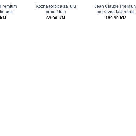
 Premium
Kozna torbica za lulu
Jean Claude Premiu
la antik
crna 2 lule
set ravna lula akrilik
KM
69.90
KM
189.90
KM