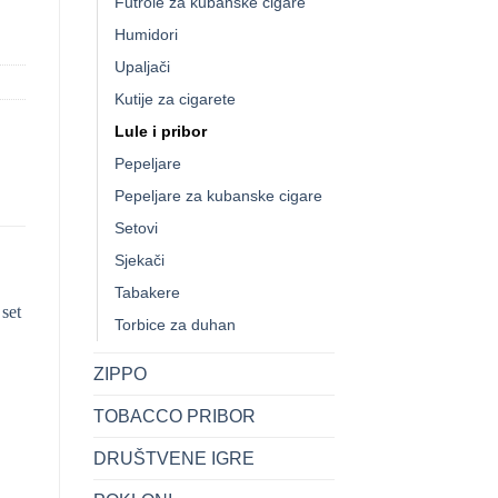
Futrole za kubanske cigare
Humidori
Upaljači
Kutije za cigarete
Lule i pribor
Pepeljare
Pepeljare za kubanske cigare
Setovi
Sjekači
Tabakere
Torbice za duhan
ZIPPO
TOBACCO PRIBOR
DRUŠTVENE IGRE
+
+