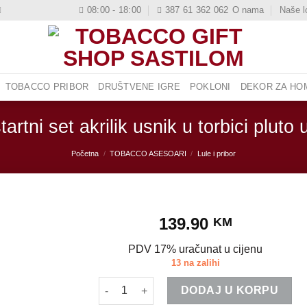
08:00 - 18:00
387 61 362 062
O nama
Naše l
TOBACCO PRIBOR
DRUŠTVENE IGRE
POKLONI
DEKOR ZA HOM
tartni set akrilik usnik u torbici pluto
Početna
/
TOBACCO ASESOARI
/
Lule i pribor
139.90
KM
PDV 17% uračunat u cijenu
13 na zalihi
Lula startni set akrilik usnik u torbici pluto 
DODAJ U KORPU