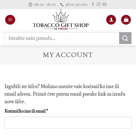
Skip
08:00 - 18:00
387 61 362 062
to
content
Pretraži:
MY ACCOUNT
Izgubili ste šifru? Molimo unesite vaše korisničko ime ili
email adresu. Primit ćete putem email poruke link za izradu
nove šifre.
Obavezno
Korisničko ime ili email
*