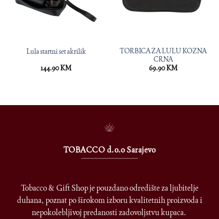
TORBICA ZA LULU KOZNA
Lula startni set akrilik
CRNA
144.90
KM
69.90
KM
TOBACCO d.o.o Sarajevo
Tobacco & Gift Shop je pouzdano odredište za ljubitelje
duhana, poznat po širokom izboru kvalitetnih proizvoda i
nepokolebljivoj predanosti zadovoljstvu kupaca.