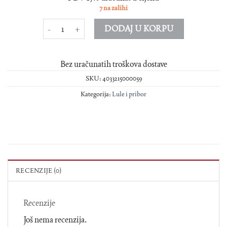
7 na zalihi
Pribor za lulu nikal urezani 3 dijela količina
DODAJ U KORPU
Bez uračunatih troškova dostave
SKU:
4033215000059
Kategorija:
Lule i pribor
RECENZIJE (0)
Recenzije
Još nema recenzija.