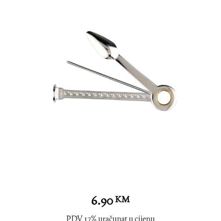
6.90
KM
PDV 17% uračunat u cijenu