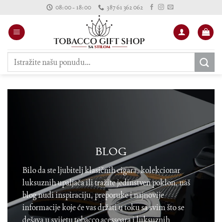
Skip
08:00 - 18:00
387 61 362 062
to
content
Pretraži:
BLOG
Bilo da ste ljubitelj klasičnih cigara, kolekcionar
luksuznih upaljača ili tražite jedinstven poklon, naš
blog nudi inspiraciju, preporuke i najnovije
informacije koje će vas držati u toku sa svim što se
dešava u svijetu tobacco acessoara i luksuznih