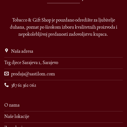
Tobacco & Gift Shop je pouzdano odredište za ljubitelje
duhana, poznat po širokom izboru kvalitetnih proizvoda i
nepokolebljivoj predanosti zadovoljstvu kupaca.
Naša adresa
Trg djece Sarajeva 1, Sarajevo
prodaja@sastilom.com
387 61 362 062
O nama
Naše lokacije