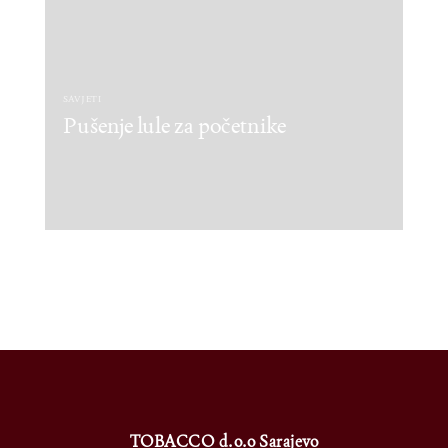
SAVJETI
Pušenje lule za početnike
TOBACCO d.o.o Sarajevo