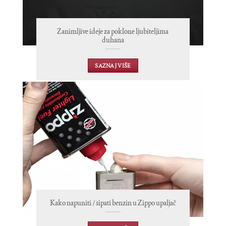
Zanimljive ideje za poklone ljubiteljima
duhana
SAZNAJ VIŠE
Kako napuniti / sipati benzin u Zippo upaljač