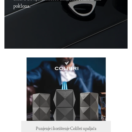
poklona.
Punjenje i korištenje Colibri upaljača