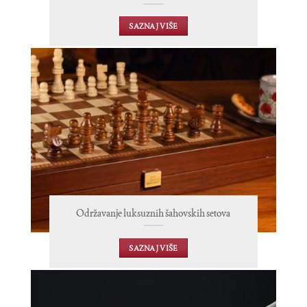
SAZNAJ VIŠE
Održavanje luksuznih šahovskih setova
SAZNAJ VIŠE