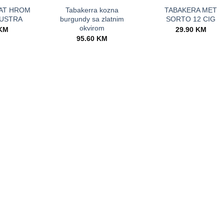
AT HROM
Tabakerra kozna
TABAKERA MET
USTRA
burgundy sa zlatnim
SORTO 12 CIG
okvirom
KM
29.90
KM
95.60
KM