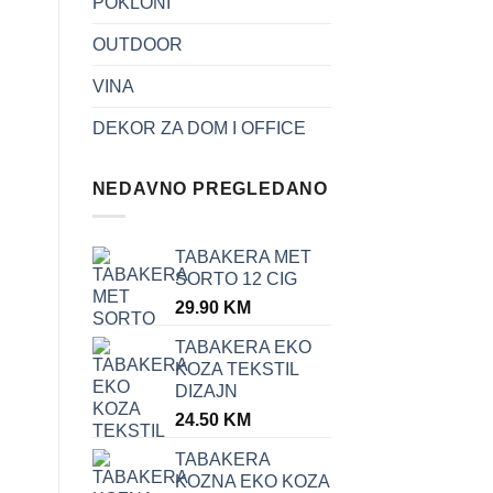
POKLONI
TABAKERA KOZNA EKO
Tabakera pluto dezen
KOZA SKULL SORTO
met okvir za 20 cig
OUTDOOR
85mm 20CIG
24.50
KM
39.90
KM
VINA
DEKOR ZA DOM I OFFICE
NEDAVNO PREGLEDANO
TABAKERA MET
SORTO 12 CIG
29.90
KM
TABAKERA EKO
KOZA TEKSTIL
DIZAJN
24.50
KM
TABAKERA
KOZNA EKO KOZA