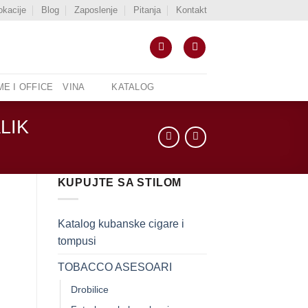
okacije
Blog
Zaposlenje
Pitanja
Kontakt
E I OFFICE
VINA
KATALOG
LIK
KUPUJTE SA STILOM
Katalog kubanske cigare i
tompusi
TOBACCO ASESOARI
ičina
Drobilice