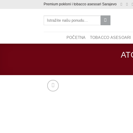
Skip
Premium pokloni i tobacco asesoari Sarajevo
to
Pretraži:
content
POČETNA
TOBACCO ASESOARI
AT