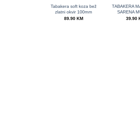
Tabakera soft koza bež
TABAKERA M
zlatni okvir 100mm
SARENA M
89.90
KM
39.90