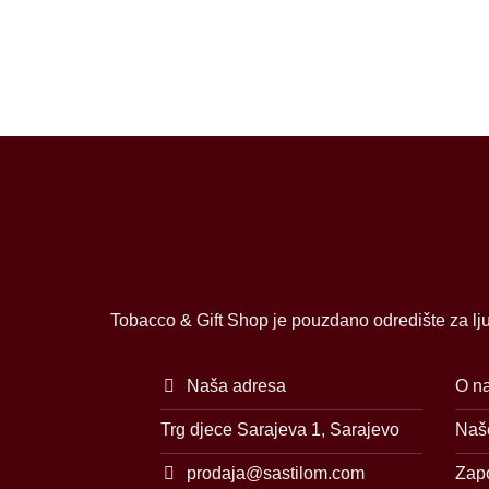
Tobacco & Gift Shop je pouzdano odredište za lju
Naša adresa
O n
Trg djece Sarajeva 1, Sarajevo
Naše
prodaja@sastilom.com
Zap