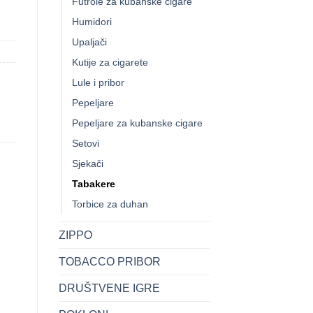
Futrole za kubanske cigare
Humidori
Upaljači
Kutije za cigarete
Lule i pribor
Pepeljare
Pepeljare za kubanske cigare
Setovi
Sjekači
Tabakere
Torbice za duhan
ZIPPO
TOBACCO PRIBOR
DRUŠTVENE IGRE
+
+