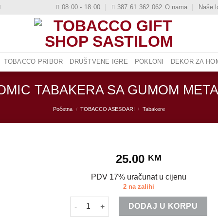
08:00 - 18:00
387 61 362 062
O nama
Naše l
TOBACCO PRIBOR
DRUŠTVENE IGRE
POKLONI
DEKOR ZA HOM
OMIC TABAKERA SA GUMOM META
Početna
/
TOBACCO ASESOARI
/
Tabakere
25.00
KM
PDV 17% uračunat u cijenu
2 na zalihi
ATOMIC TABAKERA SA GUMOM METALIK kol
DODAJ U KORPU