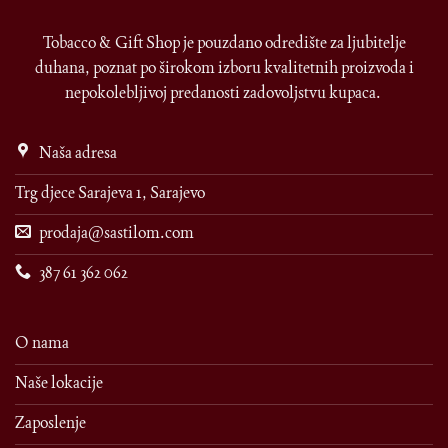
Tobacco & Gift Shop je pouzdano odredište za ljubitelje
duhana, poznat po širokom izboru kvalitetnih proizvoda i
nepokolebljivoj predanosti zadovoljstvu kupaca.
Naša adresa
Trg djece Sarajeva 1, Sarajevo
prodaja@sastilom.com
387 61 362 062
O nama
Naše lokacije
Zaposlenje