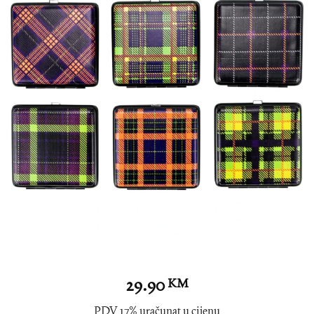
29.90
KM
PDV 17% uračunat u cijenu