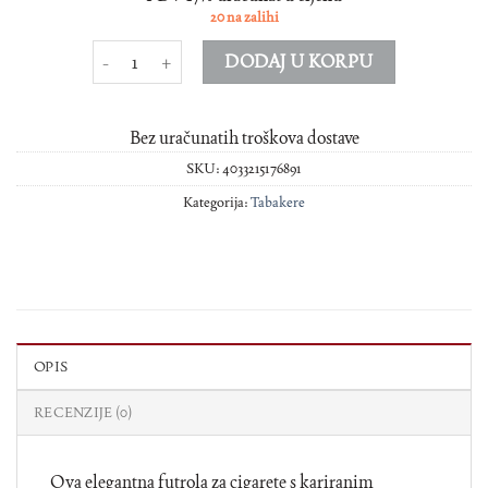
20 na zalihi
Tabakera eko koza met okvir 20 cigara količina
DODAJ U KORPU
Bez uračunatih troškova dostave
SKU:
4033215176891
Kategorija:
Tabakere
OPIS
RECENZIJE (0)
Ova elegantna futrola za cigarete s kariranim