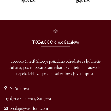
29.90
KM
39.90
KM
TOBACCO d.o.o Sarajevo
Tobacco & Gift Shop je pouzdano odredište za ljubitelje
duhana, poznat po širokom izboru kvalitetnih proizvoda i
nepokolebljivoj predanosti zadovoljstvu kupaca.
Naša adresa
Trg djece Sarajeva 1, Sarajevo
prodaja@sastilom.com