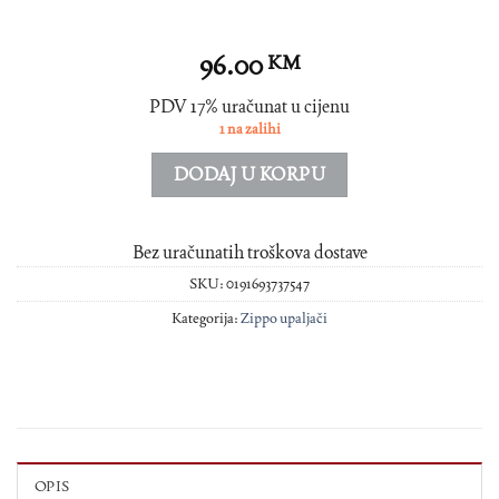
96.00
KM
PDV 17% uračunat u cijenu
1 na zalihi
DODAJ U KORPU
Bez uračunatih troškova dostave
SKU:
0191693737547
Kategorija:
Zippo upaljači
OPIS