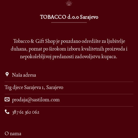
TOBACCO d.o.o Sarajevo
Tobacco & Gift Shop je pouzdano odredište za ljubitelje
duhana, poznat po širokom izboru kvalitetnih proizvoda i
nepokolebljivoj predanosti zadovoljstvu kupaca.
Naša adresa
Trg djece Sarajeva 1, Sarajevo
prodaja@sastilom.com
387 61 362 062
O nama