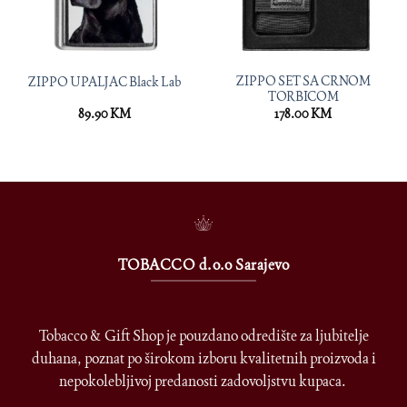
ZIPPO SET SA CRNOM
ZIPPO UPALJAC Black Lab
TORBICOM
89.90
KM
178.00
KM
TOBACCO d.o.o Sarajevo
Tobacco & Gift Shop je pouzdano odredište za ljubitelje
duhana, poznat po širokom izboru kvalitetnih proizvoda i
nepokolebljivoj predanosti zadovoljstvu kupaca.