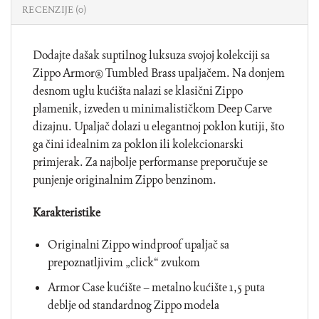
RECENZIJE (0)
Dodajte dašak suptilnog luksuza svojoj kolekciji sa
Zippo Armor® Tumbled Brass upaljačem. Na donjem
desnom uglu kućišta nalazi se klasični Zippo
plamenik, izveden u minimalističkom Deep Carve
dizajnu. Upaljač dolazi u elegantnoj poklon kutiji, što
ga čini idealnim za poklon ili kolekcionarski
primjerak. Za najbolje performanse preporučuje se
punjenje originalnim Zippo benzinom.
Karakteristike
Originalni Zippo windproof upaljač sa
prepoznatljivim „click“ zvukom
Armor Case kućište – metalno kućište 1,5 puta
deblje od standardnog Zippo modela