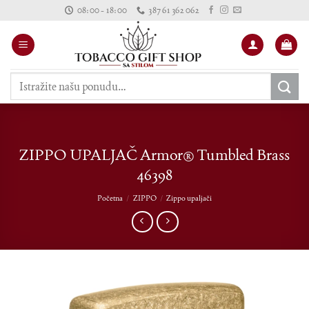
Skip
08:00 - 18:00
387 61 362 062
to
content
Pretraži:
ZIPPO UPALJAČ Armor® Tumbled Brass
46398
Početna
/
ZIPPO
/
Zippo upaljači