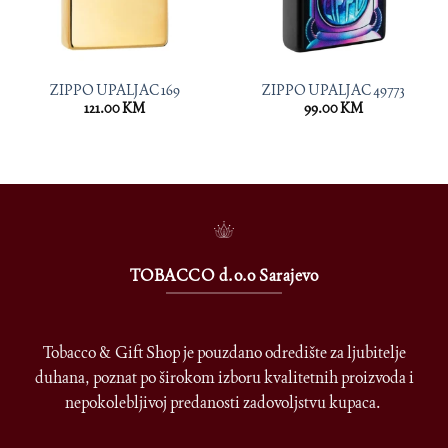
ZIPPO UPALJAC 169
ZIPPO UPALJAC 49773
121.00
KM
99.00
KM
TOBACCO d.o.o Sarajevo
Tobacco & Gift Shop je pouzdano odredište za ljubitelje
duhana, poznat po širokom izboru kvalitetnih proizvoda i
nepokolebljivoj predanosti zadovoljstvu kupaca.