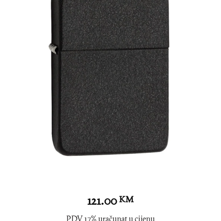
121.00
KM
PDV 17% uračunat u cijenu