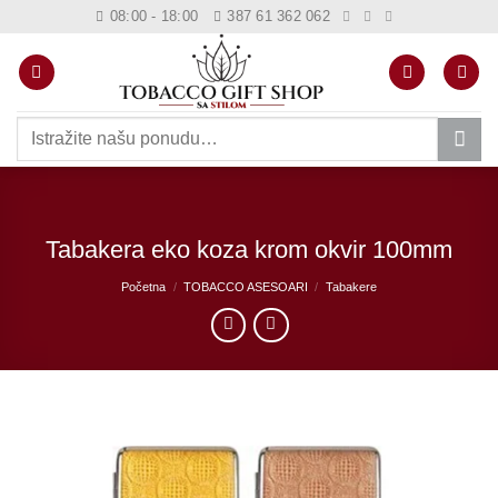
Skip
08:00 - 18:00
387 61 362 062
to
content
Pretraži:
Tabakera eko koza krom okvir 100mm
Početna
/
TOBACCO ASESOARI
/
Tabakere