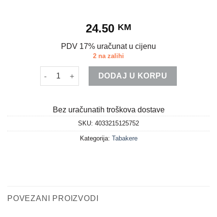
24.50
KM
PDV 17% uračunat u cijenu
2 na zalihi
Tabakera eko koza krom okvir 100mm količina
DODAJ U KORPU
Bez uračunatih troškova dostave
SKU:
4033215125752
Kategorija:
Tabakere
POVEZANI PROIZVODI