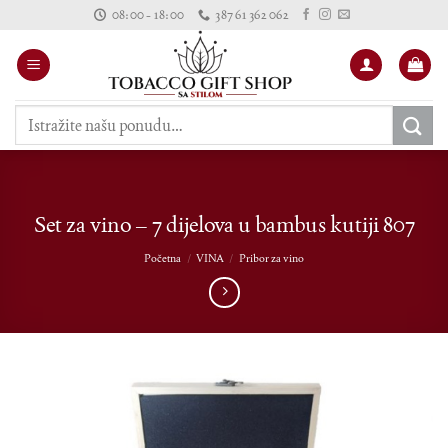
Skip
08:00 - 18:00
387 61 362 062
to
content
Pretraži:
Set za vino – 7 dijelova u bambus kutiji 807
Početna
/
VINA
/
Pribor za vino