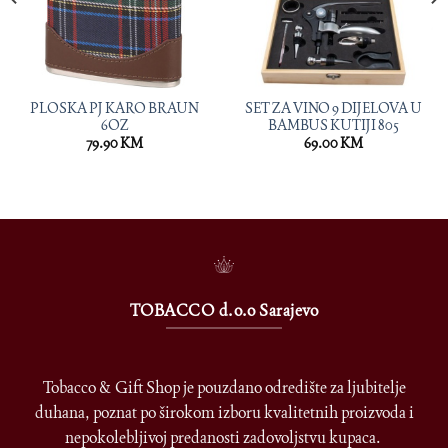
PLOSKA PJ KARO BRAUN
SET ZA VINO 9 DIJELOVA U
6OZ
BAMBUS KUTIJI 805
79.90
KM
69.00
KM
TOBACCO d.o.o Sarajevo
Tobacco & Gift Shop je pouzdano odredište za ljubitelje
duhana, poznat po širokom izboru kvalitetnih proizvoda i
nepokolebljivoj predanosti zadovoljstvu kupaca.