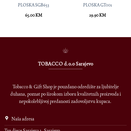
PLOSKA SGB653
PLOSKA GT001
65.00
KM
29.90
KM
TOBACCO d.o.o Sarajevo
Tobacco & Gift Shop je pouzdano odredište za ljubitelje
duhana, poznat po širokom izboru kvalitetnih proizvoda i
nepokolebljivoj predanosti zadovoljstvu kupaca.
Naša adresa
Trg djece Sarajeva 1, Sarajevo