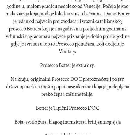
godine u, malom gradiću nedaleko od Venecije. Počelo je kao
mala viarija koja prodaje lokalna vina u bačvama. Danas Botter
je jedan od najvećih proizvođača i izvoznika talijanskog
prosecco Bottera koji je i nagađivan u posljednim godinama
vrhunski nagradama a najveće priznanje je dobio prošle godine
gdje je svrstan u top 10 Prosecco pjenušaca, koji dodjeluje
Vinitaly.
Prosecco Botter je extra dry.
Na kraju, originalni Prosecco DOC prepoznaćete i po tzv.
državnoj markici (nešto poput naše akcizne) koja je prelepljena
preko čepa i zaštitne folije.
Botter je Tipični Prosecco DOC
Boja: svetlo žuta, blagog intenziteta i brilijantnog sjaja