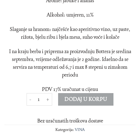
Arome: jabuke i ananas
Alkohol: umjeren, 11%
Slaganje sa hranom: najčešće kao aperitivno vino, uz paste,
rižota, bjelu ribu i bjela mesa, suho voće i kolače
I na kraju berba i priprema za proizvodnju Bottera je sredina
septembra, vrijeme odležavanja je 2 godine. Idaelno da se
servira na temperaturi od 6,7 i max 8 stepeni u zimskom
periodu
PDV 17% uračunat u cijenu
Botter Prosecco količina
DODAJ U KORPU
Bez uračunatih troškova dostave
Kategorija:
VINA