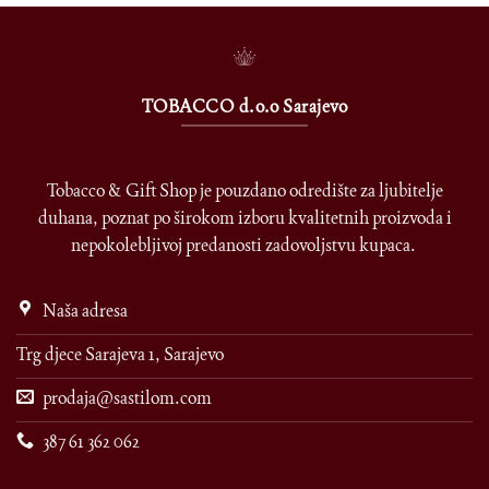
TOBACCO d.o.o Sarajevo
Tobacco & Gift Shop je pouzdano odredište za ljubitelje
duhana, poznat po širokom izboru kvalitetnih proizvoda i
nepokolebljivoj predanosti zadovoljstvu kupaca.
Naša adresa
Trg djece Sarajeva 1, Sarajevo
prodaja@sastilom.com
387 61 362 062