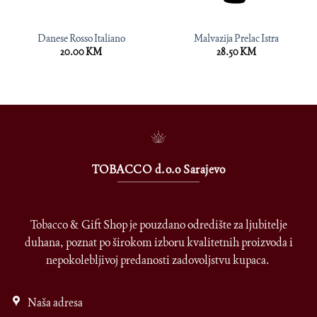
Danese Rosso Italiano
Malvazija Prelac Istra
20.00
KM
28.50
KM
TOBACCO d.o.o Sarajevo
Tobacco & Gift Shop je pouzdano odredište za ljubitelje
duhana, poznat po širokom izboru kvalitetnih proizvoda i
nepokolebljivoj predanosti zadovoljstvu kupaca.
Naša adresa