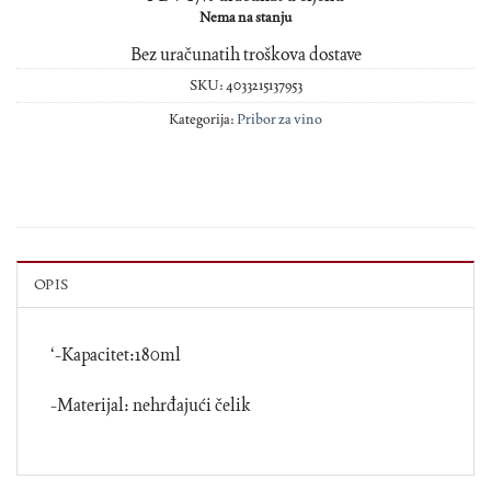
Nema na stanju
Bez uračunatih troškova dostave
SKU:
4033215137953
Kategorija:
Pribor za vino
OPIS
‘-Kapacitet:180ml
-Materijal: nehrđajući čelik