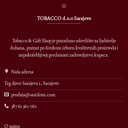
TOBACCO d.o.o Sarajevo
Tobacco & Gift Shop je pouzdano odredište za ljubitelje
duhana, poznat po širokom izboru kvalitetnih proizvoda i
nepokolebljivoj predanosti zadovoljstvu kupaca.
Naša adresa
Trg djece Sarajeva 1, Sarajevo
prodaja@sastilom.com
387 61 362 062
O nama