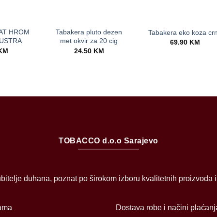
+
+
AT HROM
Tabakera pluto dezen
Tabakera eko koza cr
USTRA
met okvir za 20 cig
69.90
KM
KM
24.50
KM
TOBACCO d.o.o Sarajevo
bitelje duhana, poznat po širokom izboru kvalitetnih proizvoda 
ama
Dostava robe i načini plaćanj