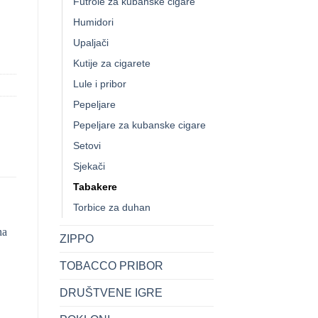
Futrole za kubanske cigare
igareta količina
Humidori
Upaljači
Kutije za cigarete
Lule i pribor
Pepeljare
Pepeljare za kubanske cigare
Setovi
Sjekači
Tabakere
Torbice za duhan
ZIPPO
TOBACCO PRIBOR
DRUŠTVENE IGRE