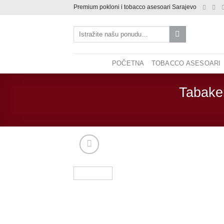
Skip
Premium pokloni i tobacco asesoari Sarajevo
to
Pretraži:
content
POČETNA
TOBACCO ASESOARI
Tabaker