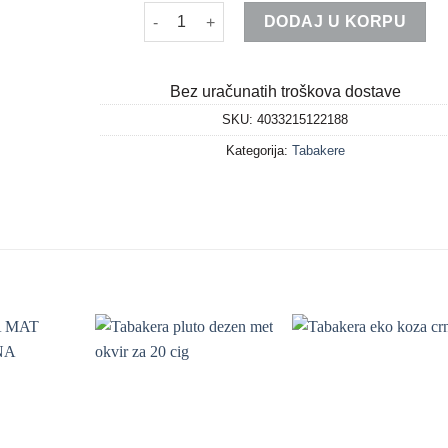
Tabakera kozni izgled hromirani okvir za 20 c
DODAJ U KORPU
Bez uračunatih troškova dostave
SKU:
4033215122188
Kategorija:
Tabakere