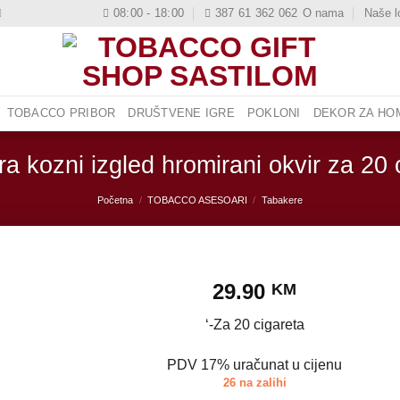
08:00 - 18:00
387 61 362 062
O nama
Naše l
TOBACCO PRIBOR
DRUŠTVENE IGRE
POKLONI
DEKOR ZA HOM
a kozni izgled hromirani okvir za 20 
Početna
/
TOBACCO ASESOARI
/
Tabakere
29.90
KM
‘-Za 20 cigareta
PDV 17% uračunat u cijenu
26 na zalihi