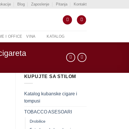
okacije
Blog
Zaposlenje
Pitanja
Kontakt
E I OFFICE
VINA
KATALOG
cigareta
KUPUJTE SA STILOM
Katalog kubanske cigare i
tompusi
TOBACCO ASESOARI
Drobilice