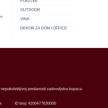
POKLONI
+
+
OUTDOOR
TABAKERA KOZNA
TABAKERA MET HROM
na
VINA
HROM OKVIR SORTO
ROMB ZA 20CIG
24.50
KM
39.90
KM
DEKOR ZA DOM I OFFICE
i nepokolebljivoj predanosti zadovoljstvu kupaca.
a
ID broj: 4200477630000