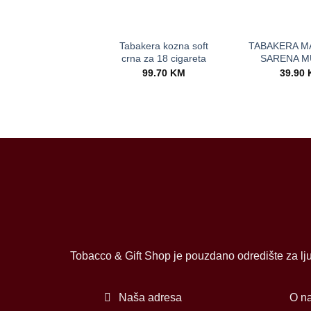
+
+
Tabakera kozna soft
TABAKERA M
crna za 18 cigareta
SARENA M
99.70
KM
39.90
Tobacco & Gift Shop je pouzdano odredište za lju
Naša adresa
O n