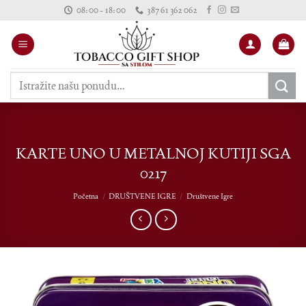
Skip
08:00 - 18:00
387 61 362 062
to
content
Pretraži:
KARTE UNO U METALNOJ KUTIJI SGA
0217
Početna
/
DRUŠTVENE IGRE
/
Društvene Igre