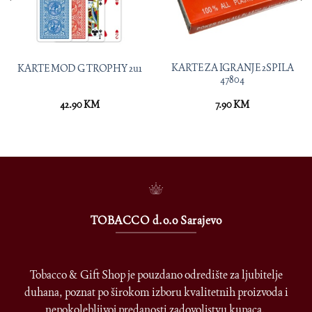
KARTE ZA IGRANJE 2SPILA
KARTE MOD G TROPHY 2u1
47804
42.90
KM
7.90
KM
TOBACCO d.o.o Sarajevo
Tobacco & Gift Shop je pouzdano odredište za ljubitelje
duhana, poznat po širokom izboru kvalitetnih proizvoda i
nepokolebljivoj predanosti zadovoljstvu kupaca.