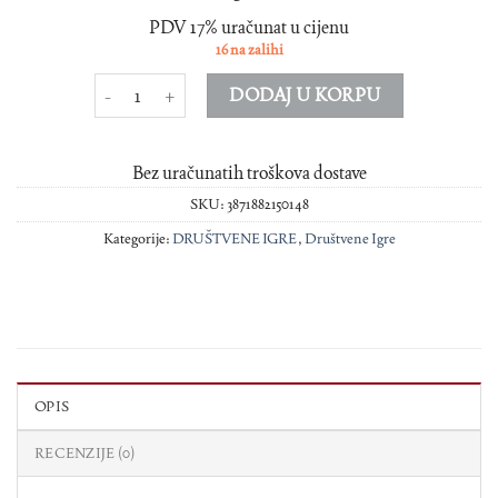
PDV 17% uračunat u cijenu
16 na zalihi
KARTE UNO U METALNOJ KUTIJI SGA 0217 količina
DODAJ U KORPU
Bez uračunatih troškova dostave
SKU:
3871882150148
Kategorije:
DRUŠTVENE IGRE
,
Društvene Igre
OPIS
RECENZIJE (0)