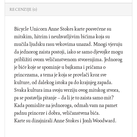
RECENZIJE (0)
Bicycle Unicorn Anne Stokes karte posvećene su
mitskim, hitrim i neuhvatljivim bićima koja su
mučila ljudsku rasu vekovima unazad. Mnogi vjeruju
da jednorog zaista postoji, iako se samo djevojke mogu
približiti ovom veličanstvenom stvorenjima. Jednorog
je biće koje se spominje u bajkama i pričama o
princezama, a tema je koja se provlači kroz sve
kulture, od dalekog istoka pa do krajnjeg zapada.
Svaka kultura ima svoju verziju ovog mitskog stvora,
pa se postavlja pitanje – da li je to zaista samo mit?
Kada pomislite na jednoroga, odmah vam na pamet
padnu princeze i dobra, veličanstvena bića.
Karte su dizajnirali Anne Stokes i Jonh Woodward.