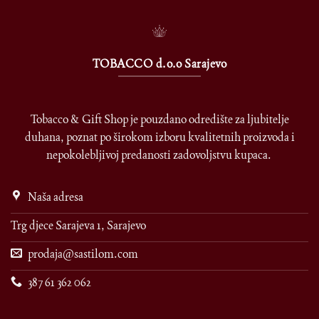
TOBACCO d.o.o Sarajevo
Tobacco & Gift Shop je pouzdano odredište za ljubitelje
duhana, poznat po širokom izboru kvalitetnih proizvoda i
nepokolebljivoj predanosti zadovoljstvu kupaca.
Naša adresa
Trg djece Sarajeva 1, Sarajevo
prodaja@sastilom.com
387 61 362 062