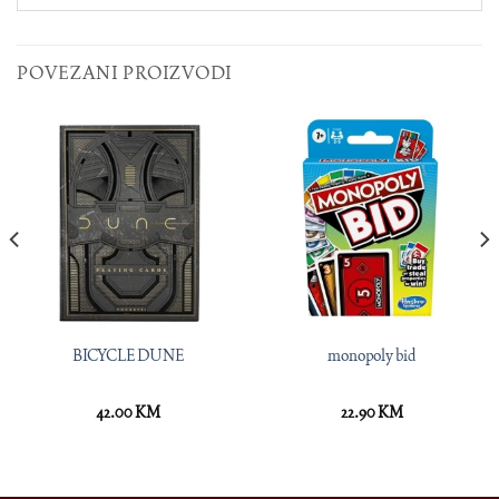
POVEZANI PROIZVODI
BICYCLE DUNE
monopoly bid
42.00
KM
22.90
KM