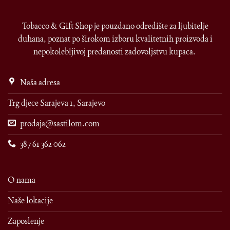
Tobacco & Gift Shop je pouzdano odredište za ljubitelje
duhana, poznat po širokom izboru kvalitetnih proizvoda i
nepokolebljivoj predanosti zadovoljstvu kupaca.
Naša adresa
Trg djece Sarajeva 1, Sarajevo
prodaja@sastilom.com
387 61 362 062
O nama
Naše lokacije
Zaposlenje