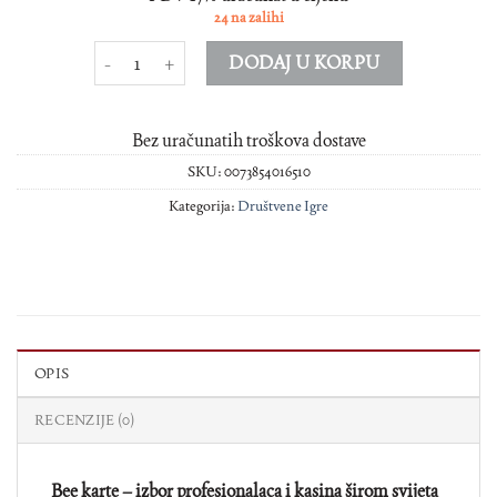
24 na zalihi
BICYCLE STANDARD 1128 količina
DODAJ U KORPU
Bez uračunatih troškova dostave
SKU:
0073854016510
Kategorija:
Društvene Igre
OPIS
RECENZIJE (0)
Bee karte – izbor profesionalaca i kasina širom svijeta