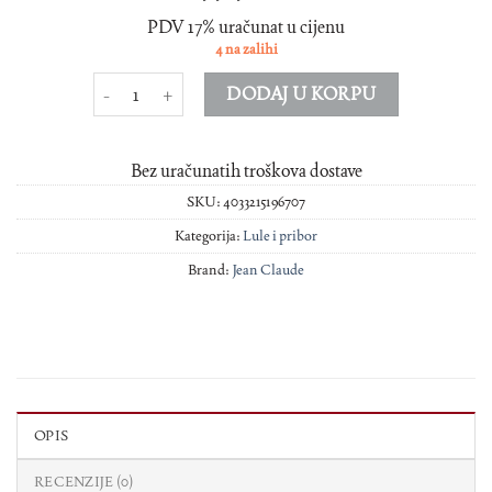
PDV 17% uračunat u cijenu
4 na zalihi
Jean Claude Premium set ravna zlatno smedja lula akrilni usnik 
DODAJ U KORPU
Bez uračunatih troškova dostave
SKU:
4033215196707
Kategorija:
Lule i pribor
Brand:
Jean Claude
OPIS
RECENZIJE (0)