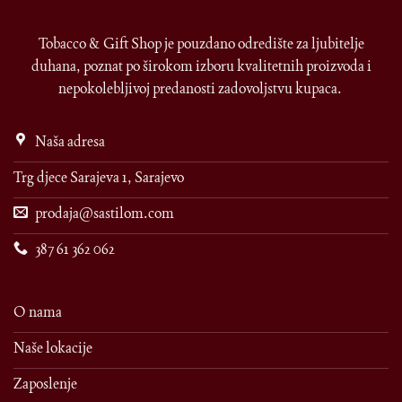
Tobacco & Gift Shop je pouzdano odredište za ljubitelje
duhana, poznat po širokom izboru kvalitetnih proizvoda i
nepokolebljivoj predanosti zadovoljstvu kupaca.
Naša adresa
Trg djece Sarajeva 1, Sarajevo
prodaja@sastilom.com
387 61 362 062
O nama
Naše lokacije
Zaposlenje