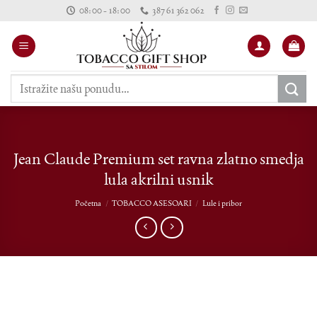
Skip
08:00 - 18:00
387 61 362 062
to
content
Pretraži:
Jean Claude Premium set ravna zlatno smedja
lula akrilni usnik
Početna
/
TOBACCO ASESOARI
/
Lule i pribor