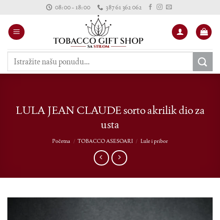
Skip
08:00 - 18:00
387 61 362 062
to
content
Pretraži:
LULA JEAN CLAUDE sorto akrilik dio za
usta
Početna
/
TOBACCO ASESOARI
/
Lule i pribor