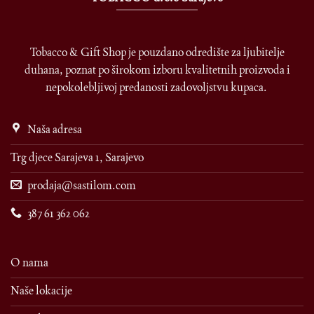
Tobacco & Gift Shop je pouzdano odredište za ljubitelje
duhana, poznat po širokom izboru kvalitetnih proizvoda i
nepokolebljivoj predanosti zadovoljstvu kupaca.
Naša adresa
Trg djece Sarajeva 1, Sarajevo
prodaja@sastilom.com
387 61 362 062
O nama
Naše lokacije