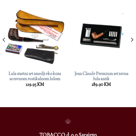
Lula startni set smedji eko koza
Jean Claude Premium set ravna
sa ravnom rustikalnom lulom
lula antik
129.95
KM
189.90
KM
TOBACCO d.o.o Sarajevo