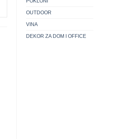
POKLONI
OUTDOOR
VINA
DEKOR ZA DOM I OFFICE
+
+
i
Cigar sjekac metalni rez
CIGAR SJEKAC 23 MM
22mm ha logo
PJ OVAL
31.00
KM
24.90
KM