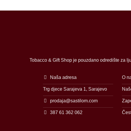
Tobacco & Gift Shop je pouzdano odredište za lju
Naša adresa
O n
Trg djece Sarajeva 1, Sarajevo
Naše
prodaja@sastilom.com
Zap
387 61 362 062
Čest