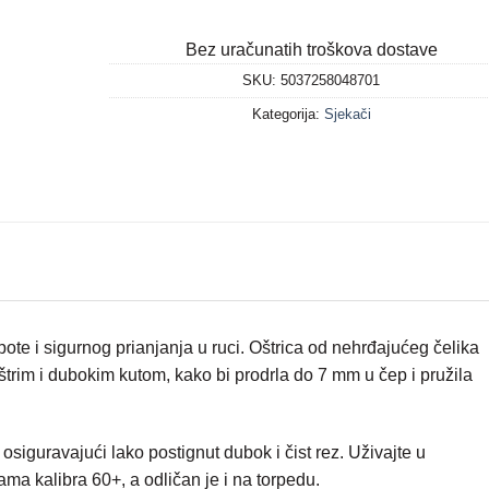
Bez uračunatih troškova dostave
SKU:
5037258048701
Kategorija:
Sjekači
pote i sigurnog prianjanja u ruci. Oštrica od nehrđajućeg čelika
štrim i dubokim kutom, kako bi prodrla do 7 mm u čep i pružila
osiguravajući lako postignut dubok i čist rez. Uživajte u
ama kalibra 60+,
a odličan je i na torpedu.