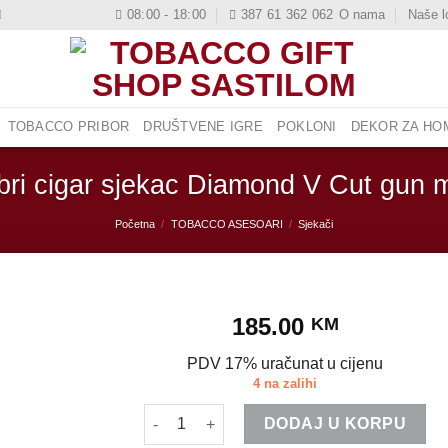
08:00 - 18:00
387 61 362 062
O nama
Naše l
TOBACCO PRIBOR
DRUŠTVENE IGRE
POKLONI
DEKOR ZA HOM
bri cigar sjekac Diamond V Cut gun 
Početna
/
TOBACCO ASESOARI
/
Sjekači
185.00
KM
PDV 17% uračunat u cijenu
4 na zalihi
Colibri cigar sjekac Diamond V Cut gun metal
DODAJ U KORPU