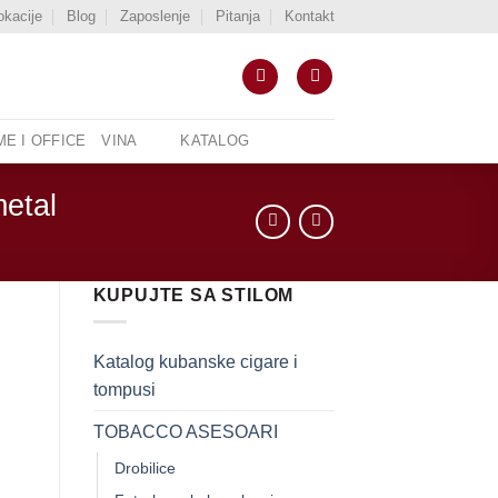
okacije
Blog
Zaposlenje
Pitanja
Kontakt
E I OFFICE
VINA
KATALOG
metal
KUPUJTE SA STILOM
Katalog kubanske cigare i
tompusi
TOBACCO ASESOARI
 količina
Drobilice