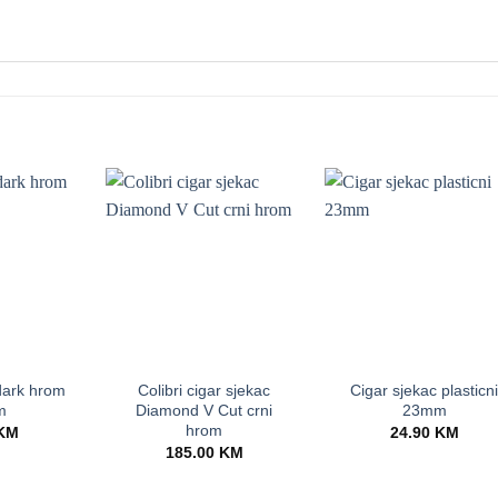
+
+
dark hrom
Colibri cigar sjekac
Cigar sjekac plasticn
m
Diamond V Cut crni
23mm
hrom
KM
24.90
KM
185.00
KM