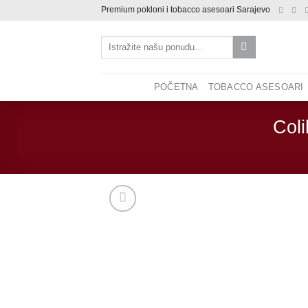
Skip
Premium pokloni i tobacco asesoari Sarajevo
to
Pretraži:
content
POČETNA
TOBACCO ASESOARI
Coli