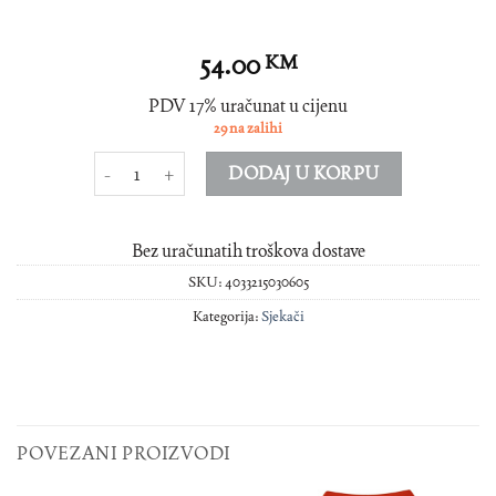
54.00
KM
PDV 17% uračunat u cijenu
29 na zalihi
Cigar sjekac hrom 22mm satin gun linije količina
DODAJ U KORPU
Bez uračunatih troškova dostave
SKU:
4033215030605
Kategorija:
Sjekači
POVEZANI PROIZVODI