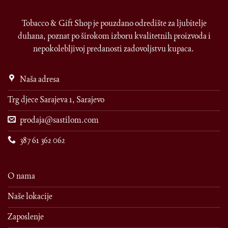
Tobacco & Gift Shop je pouzdano odredište za ljubitelje
duhana, poznat po širokom izboru kvalitetnih proizvoda i
nepokolebljivoj predanosti zadovoljstvu kupaca.
Naša adresa
Trg djece Sarajeva 1, Sarajevo
prodaja@sastilom.com
387 61 362 062
O nama
Naše lokacije
Zaposlenje