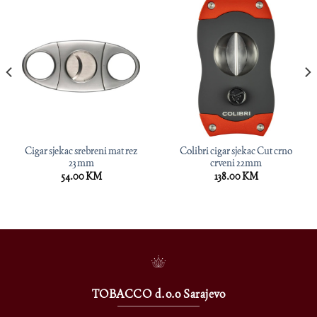
Cigar sjekac srebreni mat rez
Colibri cigar sjekac Cut crno
23mm
crveni 22mm
54.00
KM
138.00
KM
TOBACCO d.o.o Sarajevo