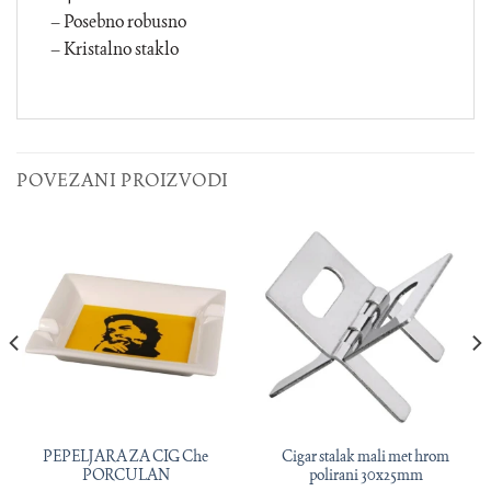
– Posebno robusno
– Kristalno staklo
POVEZANI PROIZVODI
PEPELJARA ZA CIG Che
Cigar stalak mali met hrom
PORCULAN
polirani 30x25mm