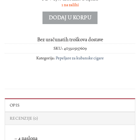
1 na zalihi
DODAJ U KORPU
Bez uračunatih troškova dostave
SKU:
4033215157609
Kategorija:
Pepeljare za kubanske cigare
OPIS
RECENZIJE (0)
– 4 naslona