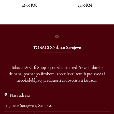
46.90
KM
13.90
KM
TOBACCO d.o.o Sarajevo
Tobacco & Gift Shop je pouzdano odredište za ljubitelje
duhana, poznat po širokom izboru kvalitetnih proizvoda i
nepokolebljivoj predanosti zadovoljstvu kupaca.
Naša adresa
Trg djece Sarajeva 1, Sarajevo