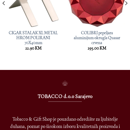
CIGAR STALAK XL METAL
COLIBRI pepeljara
HROM POLIRANI
aluminijum okrugla Quasar
70X40mm
crvena
22.90
KM
295.00
KM
TOBACCO d.o.o Sarajevo
Tobacco & Gift Shop je pouzdano odredište za ljubitelje
duhana, poznat po širokom izboru kvalitetnih proizvoda i