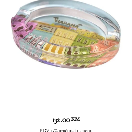
132.00
KM
PDV 17% uračunat u cijenu