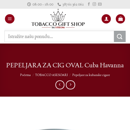
Skip
08:00 - 18:00
387 61 362 062
to
content
Pretraži:
PEPELJARA ZA CIG OVAL Cuba Havanna
Početna
/
TOBACCO ASESOARI
/
Pepeljare za kubanske cigare