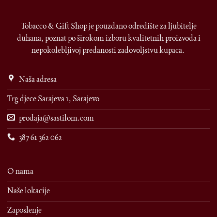
Tobacco & Gift Shop je pouzdano odredište za ljubitelje
duhana, poznat po širokom izboru kvalitetnih proizvoda i
nepokolebljivoj predanosti zadovoljstvu kupaca.
Naša adresa
Trg djece Sarajeva 1, Sarajevo
prodaja@sastilom.com
387 61 362 062
O nama
Naše lokacije
Zaposlenje