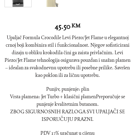
45.50
KM
Upaljač Formula Crocodile Levi Piezo/Jet Flame u elegantnoj
crnoj boji kombinira stil i funkcionalnost. Njegov sofisticirani
dizajn u obliku krokodila čini ga zaista privlačnim. Levi
Piezo/Jet Flame tehnologija osigurava pouzdan i snažan plamen
– idealan za svakodnevnu upotrebu ili posebne prilike. Savršen
kao poklon ili za ličnu upotrebu.
Punjiv, punjenje: plin
Vrsta plamena: Jet Turbo + klasični plamenPreporučuje se
punjenje kvalitetnim butanom.
ZBOG SIGURNOSNIH RAZLOGA SVI UPALJAČI SE
ISPORUČUJU PRAZNI.
PDV 17% uračunat u cijenu