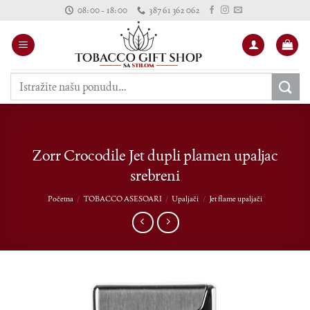
Skip
08:00 - 18:00
387 61 362 062
to
content
Pretraži:
Zorr Crocodile Jet dupli plamen upaljac
srebreni
Početna
/
TOBACCO ASESOARI
/
Upaljači
/
Jet flame upaljači