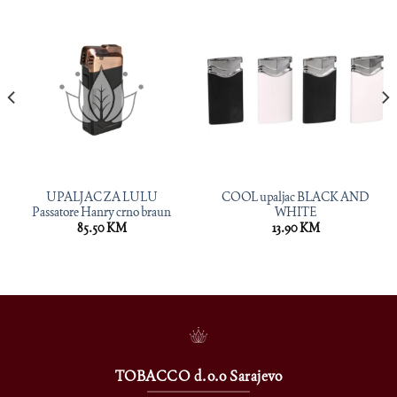
UPALJAC ZA LULU
COOL upaljac BLACK AND
Passatore Hanry crno braun
WHITE
85.50
KM
13.90
KM
TOBACCO d.o.o Sarajevo