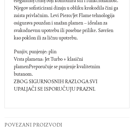
elegantnoj crnoj boji kombinira stil i funkcionalnost.
Njegov sofisticirani dizajn u obliku krokodila čini ga
zaista privlačnim. Levi Piezo/Jet Flame tehnologija
osigurava pouzdan i snažan plamen – idealan za
svakodnevnu upotrebu ili posebne prilike. Savršen
kao poklon ili za ličnu upotrebu.
Punjiv, punjenje: plin
Vrsta plamena: Jet Turbo + klasični
plamenPreporučuje se punjenje kvalitetnim
butanom.
ZBOG SIGURNOSNIH RAZLOGA SVI
UPALJAČI SE ISPORUČUJU PRAZNI.
POVEZANI PROIZVODI