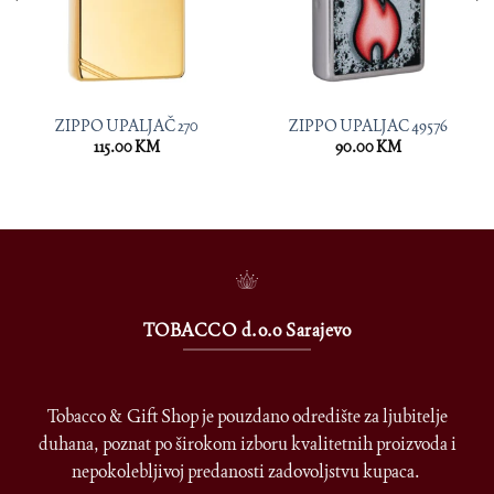
ZIPPO UPALJAČ 270
ZIPPO UPALJAC 49576
115.00
KM
90.00
KM
TOBACCO d.o.o Sarajevo
Tobacco & Gift Shop je pouzdano odredište za ljubitelje
duhana, poznat po širokom izboru kvalitetnih proizvoda i
nepokolebljivoj predanosti zadovoljstvu kupaca.