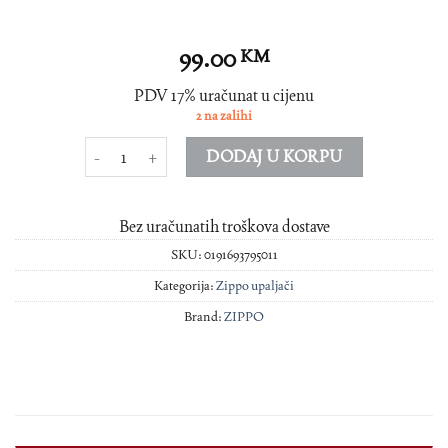
99.00
KM
PDV 17% uračunat u cijenu
2 na zalihi
ZIPPO upaljač Skulls on Skulls 46937 količina
DODAJ U KORPU
Bez uračunatih troškova dostave
SKU:
0191693795011
Kategorija:
Zippo upaljači
Brand:
ZIPPO