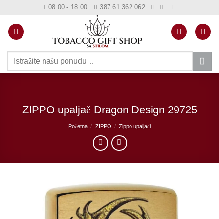
Skip
08:00 - 18:00
387 61 362 062
to
content
Pretraži:
ZIPPO upaljač Dragon Design 29725
Početna
/
ZIPPO
/
Zippo upaljači