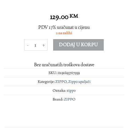
129.00
KM
PDV 17% uračunat u cijenu
2 na zalihi
ZIPPO UPALJAC 49683 količina
DODAJ U KORPU
Bez uračunatih troškova dostave
SKU:
0191693707939
Kategorije:
ZIPPO
,
Zippo upaljači
Oznaka:
zippo
Brand:
ZIPPO