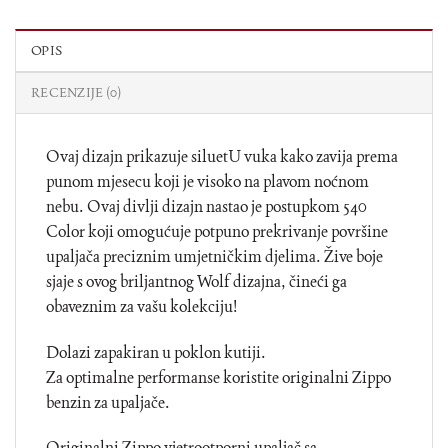
OPIS
RECENZIJE (0)
Ovaj dizajn prikazuje siluetU vuka kako zavija prema
punom mjesecu koji je visoko na plavom noćnom
nebu. Ovaj divlji dizajn nastao je postupkom 540
Color koji omogućuje potpuno prekrivanje površine
upaljača preciznim umjetničkim djelima. Žive boje
sjaje s ovog briljantnog Wolf dizajna, čineći ga
obaveznim za vašu kolekciju!
Dolazi zapakiran u poklon kutiji.
Za optimalne performanse koristite originalni Zippo
benzin za upaljače.
Originalni Zippo vjetrootporni upaljač sa