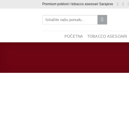
Skip
Premium pokloni i tobacco asesoari Sarajevo
to
Pretraži:
content
POČETNA
TOBACCO ASESOARI