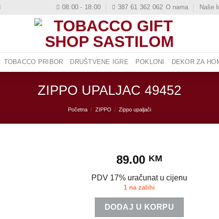
08:00 - 18:00
387 61 362 062
O nama
Naše l
TOBACCO PRIBOR
DRUŠTVENE IGRE
POKLONI
DEKOR ZA HOM
ZIPPO UPALJAC 49452
Početna
/
ZIPPO
/
Zippo upaljači
89.00
KM
PDV 17% uračunat u cijenu
1 na zalihi
DODAJ U KORPU