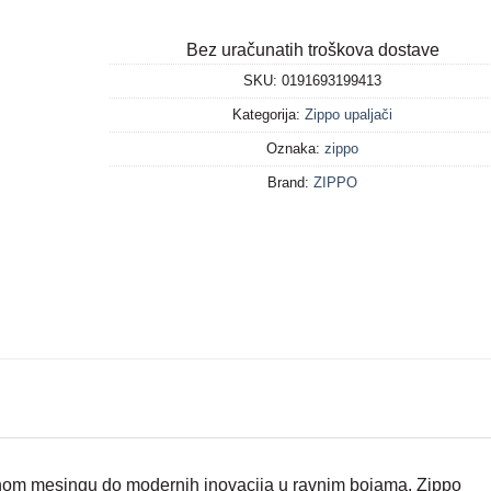
Bez uračunatih troškova dostave
SKU:
0191693199413
Kategorija:
Zippo upaljači
Oznaka:
zippo
Brand:
ZIPPO
enom mesingu do modernih inovacija u ravnim bojama, Zippo