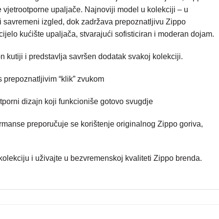
je vjetrootporne upaljače. Najnoviji model u kolekciji – u
si savremeni izgled, dok zadržava prepoznatljivu Zippo
cijelo kućište upaljača, stvarajući sofisticiran i moderan dojam.
n kutiji i predstavlja savršen dodatak svakoj kolekciji.
s prepoznatljivim “klik” zvukom
tporni dizajn koji funkcioniše gotovo svugdje
ormanse preporučuje se korištenje originalnog Zippo goriva,
olekciju i uživajte u bezvremenskoj kvaliteti Zippo brenda.