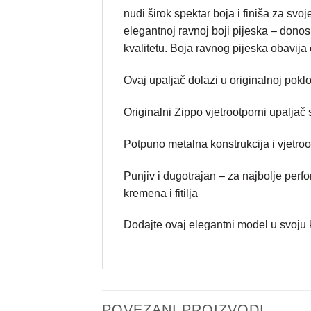
nudi širok spektar boja i finiša za svo
elegantnoj ravnoj boji pijeska – dono
kvalitetu. Boja ravnog pijeska obavija 
Ovaj upaljač dolazi u originalnoj poklo
Originalni Zippo vjetrootporni upaljač 
Potpuno metalna konstrukcija i vjetroo
Punjiv i dugotrajan – za najbolje perf
kremena i fitilja
Dodajte ovaj elegantni model u svoju k
POVEZANI PROIZVODI