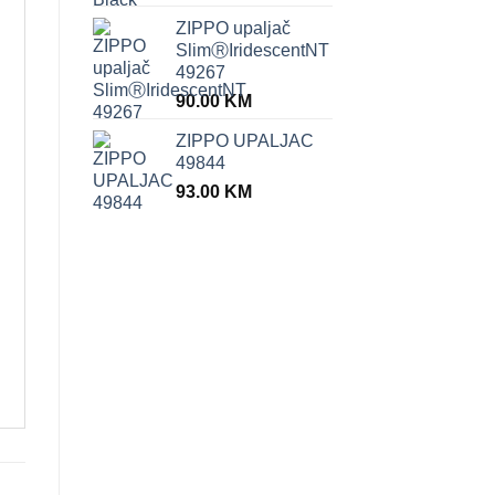
ZIPPO upaljač
SlimⓇIridescentNT
49267
90.00
KM
ZIPPO UPALJAC
49844
93.00
KM