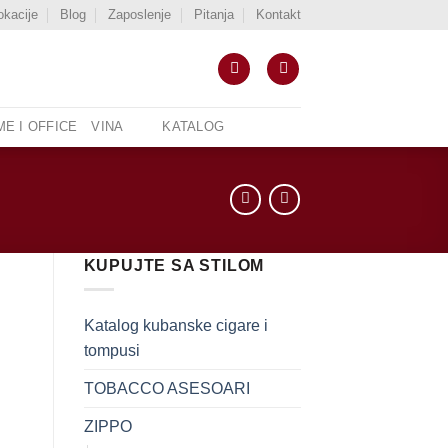
okacije
Blog
Zaposlenje
Pitanja
Kontakt
E I OFFICE
VINA
KATALOG
KUPUJTE SA STILOM
Katalog kubanske cigare i
tompusi
TOBACCO ASESOARI
ZIPPO