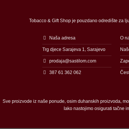
Tobacco & Gift Shop je pouzdano odredište za lju
Naša adresa
O n
Trg djece Sarajeva 1, Sarajevo
Naše
prodaja@sastilom.com
Zap
387 61 362 062
Čest
Sve proizvode iz naše ponude, osim duhanskih proizvoda, mo
Iako nastojimo osigurati tačne 