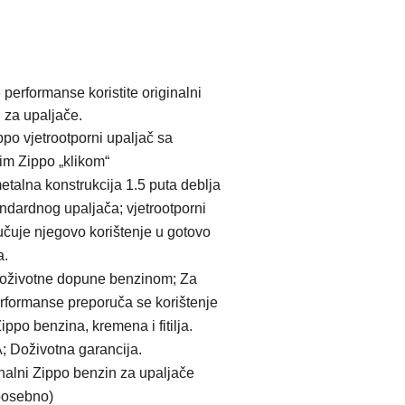
performanse koristite originalni
 za upaljače.
ppo vjetrootporni upaljač sa
vim Zippo „klikom“
talna konstrukcija 1.5 puta deblja
ndardnog upaljača; vjetrootporni
čuje njegovo korištenje u gotovo
a.
oživotne dopune benzinom; Za
rformanse preporuča se korištenje
ippo benzina, kremena i fitilja.
 Doživotna garancija.
inalni Zippo benzin za upaljače
posebno)