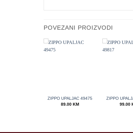
POVEZANI PROIZVODI
+
+
PO UPALJAC 169
ZIPPO UPALJAC 49475
ZIPPO UPALJ
121.00
KM
89.00
KM
99.00