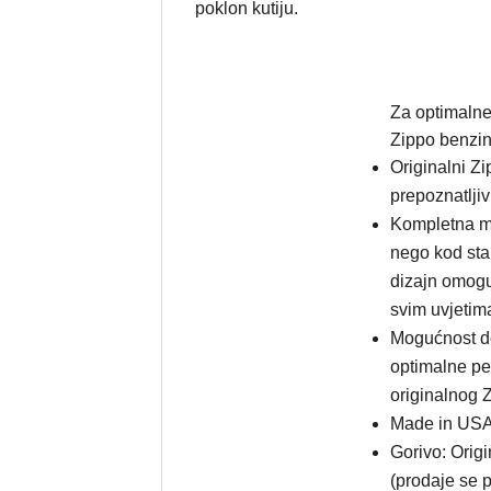
poklon kutiju.
Za optimalne 
Zippo benzin
Originalni Zi
prepoznatlji
Kompletna me
nego kod sta
dizajn omogu
svim uvjetim
Mogućnost d
optimalne pe
originalnog Z
Made in USA;
Gorivo: Orig
(prodaje se 