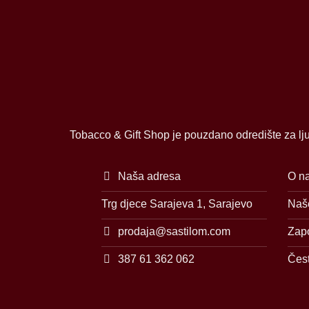
Tobacco & Gift Shop je pouzdano odredište za lju
Naša adresa
O n
Trg djece Sarajeva 1, Sarajevo
Naše
prodaja@sastilom.com
Zap
387 61 362 062
Čest