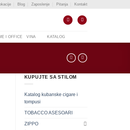
okacije
Blog
Zaposlenje
Pitanja
Kontakt
E I OFFICE
VINA
KATALOG
KUPUJTE SA STILOM
Katalog kubanske cigare i
tompusi
TOBACCO ASESOARI
ZIPPO