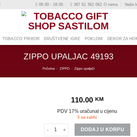
08:00 - 18:00
387 61 362 062
O nama
Naše l
TOBACCO PRIBOR
DRUŠTVENE IGRE
POKLONI
DEKOR ZA HOM
ZIPPO UPALJAC 49193
Početna
/
ZIPPO
/
Zippo upaljači
110.00
KM
PDV 17% uračunat u cijenu
5 na zalihi
ZIPPO UPALJAC 49193 količina
DODAJ U KORPU