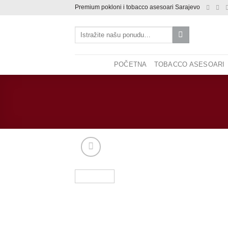
Skip
Premium pokloni i tobacco asesoari Sarajevo
to
Pretraži:
content
POČETNA
TOBACCO ASESOARI