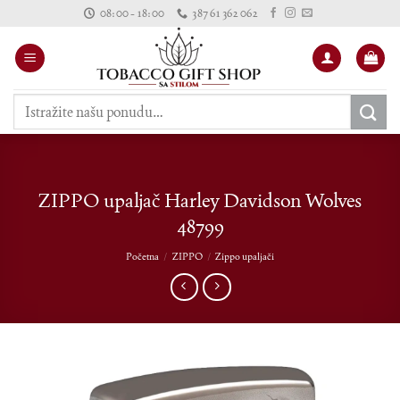
Skip
08:00 - 18:00
387 61 362 062
to
content
Pretraži:
ZIPPO upaljač Harley Davidson Wolves
48799
Početna
/
ZIPPO
/
Zippo upaljači