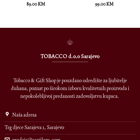
89.00
KM
99.00
KM
TOBACCO d.o.o Sarajevo
Tobacco & Gift Shop je pouzdano odredište za ljubitelje
duhana, poznat po širokom izboru kvalitetnih proizvoda i
nepokolebljivoj predanosti zadovoljstvu kupaca.
Naša adresa
Trg djece Sarajeva 1, Sarajevo
prodaja@sastilom.com