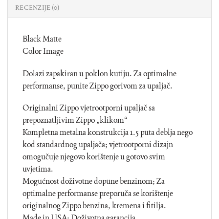
RECENZIJE (0)
Black Matte
Color Image
Dolazi zapakiran u poklon kutiju. Za optimalne
performanse, punite Zippo gorivom za upaljač.
Originalni Zippo vjetrootporni upaljač sa
prepoznatljivim Zippo „klikom“
Kompletna metalna konstrukcija 1.5 puta deblja nego
kod standardnog upaljača; vjetrootporni dizajn
omogučuje njegovo korištenje u gotovo svim
uvjetima.
Mogućnost doživotne dopune benzinom; Za
optimalne performanse preporuča se korištenje
originalnog Zippo benzina, kremena i fitilja.
Made in USA; Doživotna garancija.