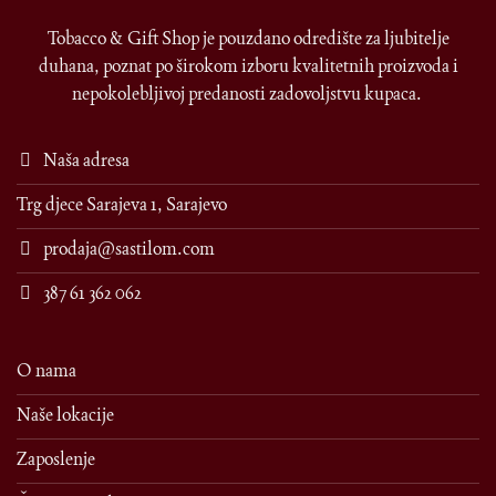
Tobacco & Gift Shop je pouzdano odredište za ljubitelje
duhana, poznat po širokom izboru kvalitetnih proizvoda i
nepokolebljivoj predanosti zadovoljstvu kupaca.
Naša adresa
Trg djece Sarajeva 1, Sarajevo
prodaja@sastilom.com
387 61 362 062
O nama
Naše lokacije
Zaposlenje