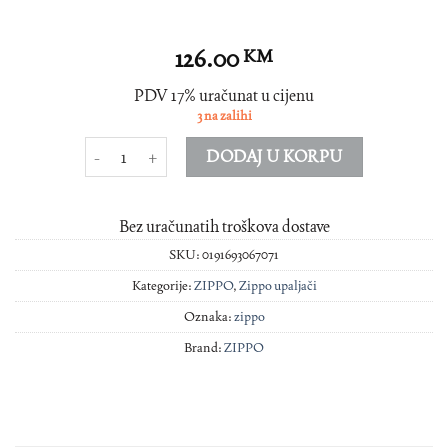
126.00
KM
PDV 17% uračunat u cijenu
3 na zalihi
ZIPPO UPALJAC 250 BIH ZASTAVA količina
DODAJ U KORPU
Bez uračunatih troškova dostave
SKU:
0191693067071
Kategorije:
ZIPPO
,
Zippo upaljači
Oznaka:
zippo
Brand:
ZIPPO