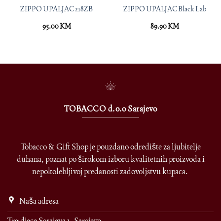
ZIPPO UPALJAC 218ZB
ZIPPO UPALJAC Black Lab
95.00
KM
89.90
KM
TOBACCO d.o.o Sarajevo
Tobacco & Gift Shop je pouzdano odredište za ljubitelje
duhana, poznat po širokom izboru kvalitetnih proizvoda i
nepokolebljivoj predanosti zadovoljstvu kupaca.
Naša adresa
Trg djece Sarajeva 1, Sarajevo