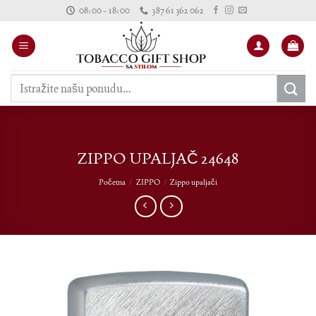
Skip
08:00 - 18:00
387 61 362 062
to
content
Pretraži:
ZIPPO UPALJAČ 24648
Početna
/
ZIPPO
/
Zippo upaljači