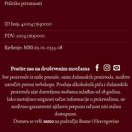
Politika privatnosti
ID broj: 4200477630000
PDV: 200477630000
Rješenje: MBS 65-01-0553-08
Pratite nas na društvenim mrežama
Sve proizvode iz naše ponude, osim duhanskih proizvoda, možete
naručiti putem webshopa. Prodaja alkoholnih pića i duhanskih
proizvoda nije dozvoljena osobama mlađim od 18 godina.
Iako nastojimo osigurati tačne informacije o proizvodima, ne
možemo garantovati njihovu potpunu tačnost niti stalnu
dostupnost.
Dostava se vrši
samo
na području Bosne i Hercegovine