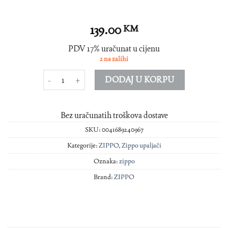
139.00
KM
PDV 17% uračunat u cijenu
2 na zalihi
ZIPPO UPALJAČ 24096 količina
DODAJ U KORPU
Bez uračunatih troškova dostave
SKU:
0041689240967
Kategorije:
ZIPPO
,
Zippo upaljači
Oznaka:
zippo
Brand:
ZIPPO