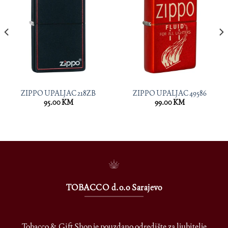
ZIPPO UPALJAC 218ZB
ZIPPO UPALJAC 49586
95.00
KM
99.00
KM
TOBACCO d.o.o Sarajevo
Tobacco & Gift Shop je pouzdano odredište za ljubitelje