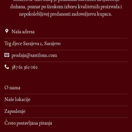
duhana, poznat po širokom izboru kvalitetnih proizvoda i
nepokolebljivoj predanosti zadovoljstvu kupaca.
Naša adresa
Trg djece Sarajeva 1, Sarajevo
prodaja@sastilom.com
387 61 362 062
O nama
Naše lokacije
Zaposlenje
Često postavljana pitanja