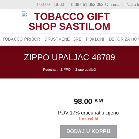
08:00 - 18:00
387 61 362 062
O nama
Naše l
TOBACCO PRIBOR
DRUŠTVENE IGRE
POKLONI
DEKOR ZA HOM
ZIPPO UPALJAC 48789
Početna
/
ZIPPO
/
Zippo upaljači
98.00
KM
PDV 17% uračunat u cijenu
1 na zalihi
DODAJ U KORPU