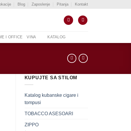
okacije
Blog
Zaposlenje
Pitanja
Kontakt
E I OFFICE
VINA
KATALOG
KUPUJTE SA STILOM
Katalog kubanske cigare i
tompusi
TOBACCO ASESOARI
ZIPPO