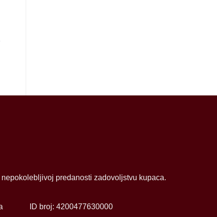
+
+
3
ZIPPO UPALJAC 28432
ZIPPO UPALJAC 49576
110.00
KM
90.00
KM
i nepokolebljivoj predanosti zadovoljstvu kupaca.
a
ID broj: 4200477630000