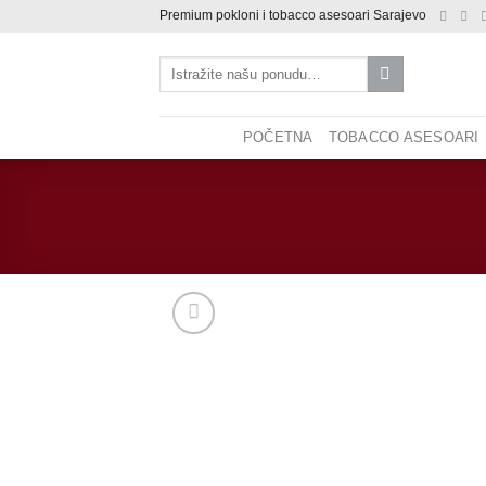
Skip
Premium pokloni i tobacco asesoari Sarajevo
to
Pretraži:
content
POČETNA
TOBACCO ASESOARI