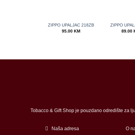
+
+
ZIPPO UPALJAC 218ZB
ZIPPO UPAL
95.00
KM
89.00
Tobacco & Gift Shop je pouzdano odredište za lju
Naša adresa
O n