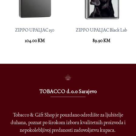
ZIPPO UPALJAC 150
ZIPPO UPALJAC Black Lab
104.00
KM
89.90
KM
TOBACCO d.o.o Sarajevo
Tobacco & Gift Shop je pouzdano odredište za ljubitelje
duhana, poznat po širokom izboru kvalitetnih proizvoda i
nepokolebljivoj predanosti zadovoljstvu kupaca.