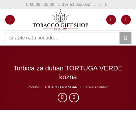
Skip
08:00 - 18:00
387 61 362 062
to
content
Pretraži:
Torbica za duhan TORTUGA VERDE
kozna
Početna
/
TOBACCO ASESOARI
/
Torbice za duhan