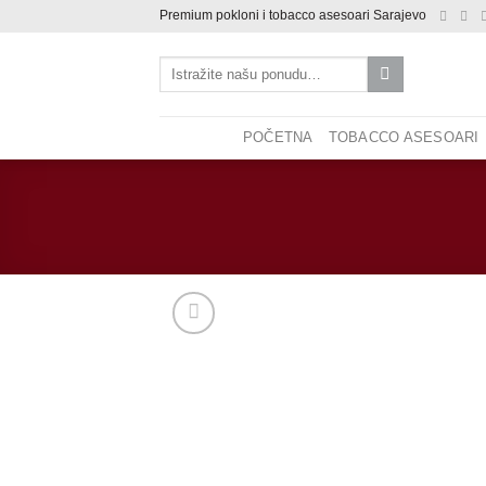
Skip
Premium pokloni i tobacco asesoari Sarajevo
to
Pretraži:
content
POČETNA
TOBACCO ASESOARI