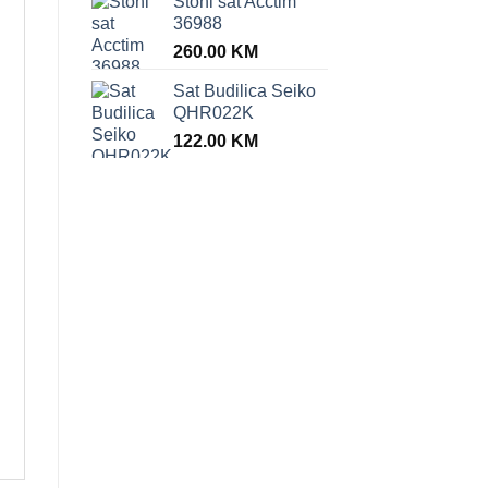
Stoni sat Acctim
36988
260.00
KM
Sat Budilica Seiko
QHR022K
122.00
KM