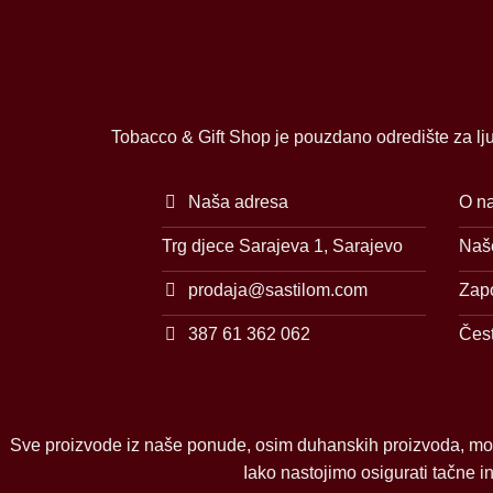
Tobacco & Gift Shop je pouzdano odredište za lju
Naša adresa
O n
Trg djece Sarajeva 1, Sarajevo
Naše
prodaja@sastilom.com
Zap
387 61 362 062
Čest
Sve proizvode iz naše ponude, osim duhanskih proizvoda, mo
Iako nastojimo osigurati tačne 