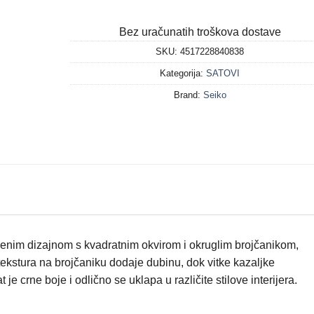
Bez uračunatih troškova dostave
SKU:
4517228840838
Kategorija:
SATOVI
Brand:
Seiko
venim dizajnom s kvadratnim okvirom i okruglim brojčanikom,
 tekstura na brojčaniku dodaje dubinu, dok vitke kazaljke
 crne boje i odlično se uklapa u različite stilove interijera.