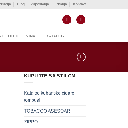
okacije
Blog
Zaposlenje
Pitanja
Kontakt
E I OFFICE
VINA
KATALOG
KUPUJTE SA STILOM
Katalog kubanske cigare i
tompusi
TOBACCO ASESOARI
ZIPPO