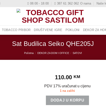
08:00 - 18:00
387 61 362 062
O nama
Naše l
TOBACCO PRIBOR
DRUŠTVENE IGRE
POKLONI
DEKOR ZA HOM
Sat Budilica Seiko QHE205J
Početna
/
DEKOR ZA DOM I OFFICE
/
SATOVI
110.00
KM
PDV 17% uračunat u cijenu
1 na zalihi
DODAJ U KORPU