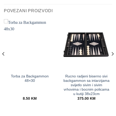
POVEZANI PROIZVODI
Torba za Backgammon
Rucno radjeni biserno sivi
48×30
backgammon sa intarzijama
svijetlo sivim i sivim
vrhovima i bocnim policama
u kutiji 38x23cm
8.50
KM
375.00
KM