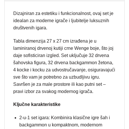
Dizajniran za estetiku i funkcionalnost, ovaj set je
idealan za moderne igrače i ljubitelje luksuznih
društvenih igara.
Tabla dimenzija 27 x 27 cm izrađena je u
laminiranoj drvenoj kutiji crne Wenge boje, što joj
daje sofisticiran izgled. Set uključuje 32 drvena
šahovska figura, 32 drvena backgammon žetona,
4 kocke i kocku za udvostručavanje, osiguravajući
sve što vam je potrebno za uzbudljivu igru.
Savršen je za male prostore ili kao putni set –
pravi izbor za svakog modernog igrača.
Ključne karakteristike
2-u-1 set igara: Kombinira klasične igre šah i
backgammon u kompaktnom, modernom