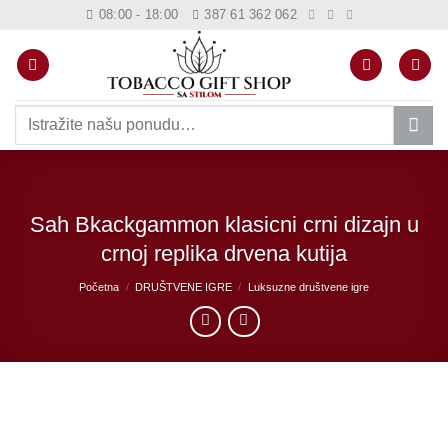
Skip
08:00 - 18:00
387 61 362 062
to
content
Pretraži:
Sah Bkackgammon klasicni crni dizajn u
crnoj replika drvena kutija
Početna
/
DRUŠTVENE IGRE
/
Luksuzne društvene igre