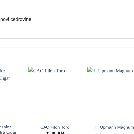
onovi cedrovine
+
+
nzalez
CAO Pilón Toro
H. Upmann Magnum
tra Cigar
33.00
KM