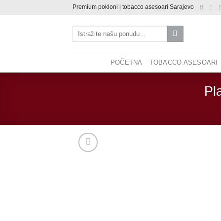
Skip
Premium pokloni i tobacco asesoari Sarajevo
to
Pretraži:
content
POČETNA
TOBACCO ASESOARI
Pl