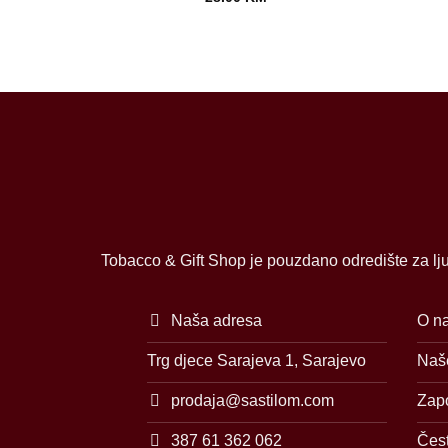
Tobacco & Gift Shop je pouzdano odredište za lju
Naša adresa
O n
Trg djece Sarajeva 1, Sarajevo
Naše
prodaja@sastilom.com
Zap
387 61 362 062
Čest