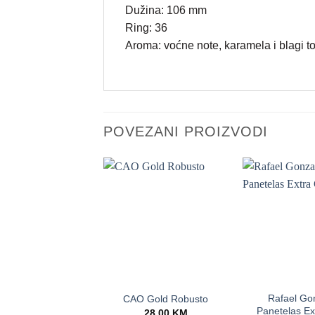
Dužina: 106 mm
Ring: 36
Aroma: voćne note, karamela i blagi t
POVEZANI PROIZVODI
+
+
Rafael Go
CAO Gold Robusto
Panetelas Ex
28.00
KM