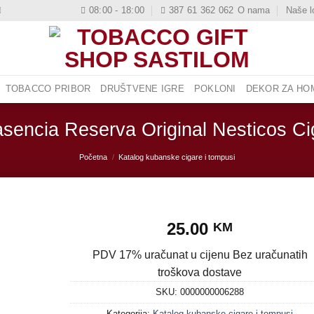
08:00 - 18:00
387 61 362 062
O nama
Naše l
TOBACCO PRIBOR
DRUŠTVENE IGRE
POKLONI
DEKOR ZA HOM
asencia Reserva Original Nesticos Ci
Početna
/
Katalog kubanske cigare i tompusi
25.00
KM
PDV 17% uračunat u cijenu Bez uračunatih
troškova dostave
SKU:
0000000006288
Kategorija:
Katalog kubanske cigare i tompusi