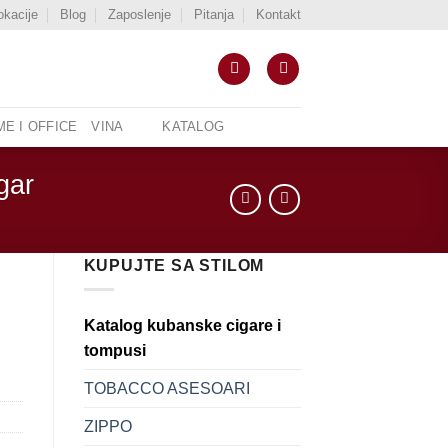
okacije
Blog
Zaposlenje
Pitanja
Kontakt
E I OFFICE
VINA
KATALOG
gar
KUPUJTE SA STILOM
Katalog kubanske cigare i
tompusi
TOBACCO ASESOARI
ZIPPO