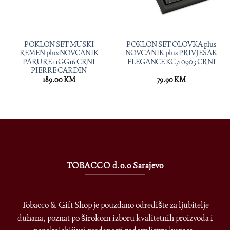
POKLON SET MUSKI
POKLON SET OLOVKA plus
REMEN plus NOVCANIK
NOVCANIK plus PRIVJESAK
PARURE 11GG16 CRNI
ELEGANCE KC710903 CRNI
PIERRE CARDIN
189.00
KM
79.90
KM
TOBACCO d.o.o Sarajevo
Tobacco & Gift Shop je pouzdano odredište za ljubitelje
duhana, poznat po širokom izboru kvalitetnih proizvoda i