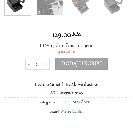
129.00
KM
PDV 17% uračunat u cijenu
4 na zalihi
POKLON SET MUSKI REMEN NOVCANIK PARURE03GG10 
DODAJ U KORPU
Bez uračunatih troškova dostave
SKU:
8055716051299
Kategorija:
TORBE I NOVČANICI
Brand:
Pierre Cardin