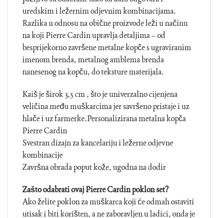
uredskim i ležernim odjevnim kombinacijama.
Razlika u odnosu na obične proizvode leži u načinu
na koji Pierre Cardin upravlja detaljima – od
besprijekorno završene metalne kopče s ugraviranim
imenom brenda, metalnog amblema brenda
nanesenog na kopču, do teksture materijala.
Kaiš je širok 3,5 cm , što je univerzalno cijenjena
veličina među muškarcima jer savršeno pristaje i uz
hlače i uz farmerke.Personalizirana metalna kopča
Pierre Cardin
Svestran dizajn za kancelariju i ležerne odjevne
kombinacije
Završna obrada poput kože, ugodna na dodir
Zašto odabrati ovaj Pierre Cardin poklon set?
Ako želite poklon za muškarca koji će odmah ostaviti
utisak i biti korišten, a ne zaboravljen u ladici, onda je