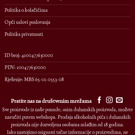
Politika o kolačićima
Opći uslovi poslovanja
Politika privatnosti
ID broj: 4200477630000
PDV: 200477630000
Rješenje: MBS 65-01-0553-08
Pratite nas na društvenim mrežama
Sve proizvode iz naše ponude, osim duhanskih proizvoda, možete
naručiti putem webshopa. Prodaja alkoholnih pića i duhanskih
proizvoda nije dozvoljena osobama mlađim od 18 godina.
Iako nastojimo osigurati tačne informacije o proizvodima, ne