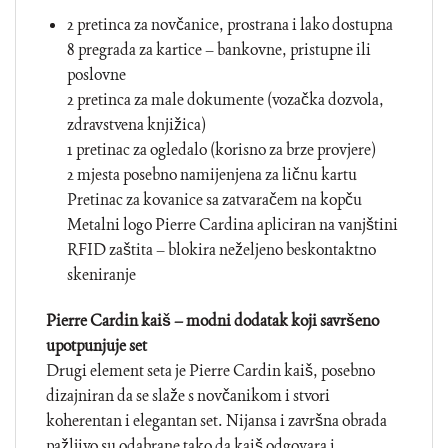
2 pretinca za novčanice, prostrana i lako dostupna
8 pregrada za kartice – bankovne, pristupne ili
poslovne
2 pretinca za male dokumente (vozačka dozvola,
zdravstvena knjižica)
1 pretinac za ogledalo (korisno za brze provjere)
2 mjesta posebno namijenjena za ličnu kartu
Pretinac za kovanice sa zatvaračem na kopču
Metalni logo Pierre Cardina apliciran na vanjštini
RFID zaštita – blokira neželjeno beskontaktno
skeniranje
Pierre Cardin kaiš – modni dodatak koji savršeno
upotpunjuje set
Drugi element seta je Pierre Cardin kaiš, posebno
dizajniran da se slaže s novčanikom i stvori
koherentan i elegantan set. Nijansa i završna obrada
pažljivo su odabrane tako da kaiš odgovara i