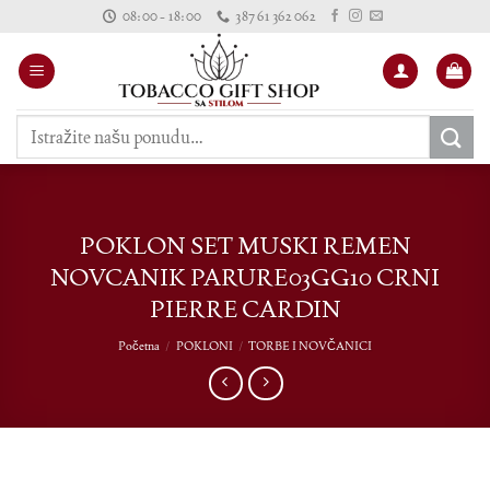
Skip
08:00 - 18:00
387 61 362 062
to
content
Pretraži:
POKLON SET MUSKI REMEN
NOVCANIK PARURE03GG10 CRNI
PIERRE CARDIN
Početna
/
POKLONI
/
TORBE I NOVČANICI