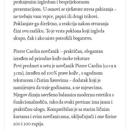
profinjenim izgledom i besprijekornom
prezentacijom. U osnovi se rješavate stresa pakiranja –
ne trebaju vam vrpce, papiri ili drugi trikovi.
Poklanjate ga direktno, a reakcija nakon otvaranja
čini svu razliku. To je vrsta poklona koji izgleda
skupo, čak i ako niste potrošili bogatstvo.
Pierre Cardin novčanik – praktičan, elegantan
izrađen od prirodne kože meke teksture
Prvi predmet u setu je novčanik Pierre Cardin (12×9 x
3 cm), izrađen od 100% prave kože , s ugodnom
teksturom i čistim šavovima – dodatak koji je
namijenjen da traje godinama, a ne mjesecima.
Njegov dizajn savršeno balansira modernu estetiku s
funkcionalnošću, tako da svaki pretinac ima jasnu i
praktičnu ulogu. Kompatibilan je sa starim ličnim
kartama i svim novčanicama, uključujući i one širine
100 i 200 rupija.