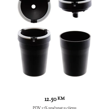
12.50
KM
PDV 17% uračunat u cijenu