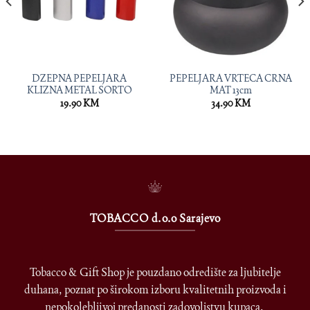
DZEPNA PEPELJARA
PEPELJARA VRTECA CRNA
KLIZNA METAL SORTO
MAT 13cm
19.90
KM
34.90
KM
TOBACCO d.o.o Sarajevo
Tobacco & Gift Shop je pouzdano odredište za ljubitelje
duhana, poznat po širokom izboru kvalitetnih proizvoda i
nepokolebljivoj predanosti zadovoljstvu kupaca.