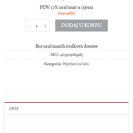
PDV 17% uračunat u cijenu
6 na zalihi
Pepeljara za lulu keramik oblik lule crno smedja količina
DODAJ U KORPU
Bez uračunatih troškova dostave
SKU:
4033215065485
Kategorija:
Pepeljare za lulu
OPIS