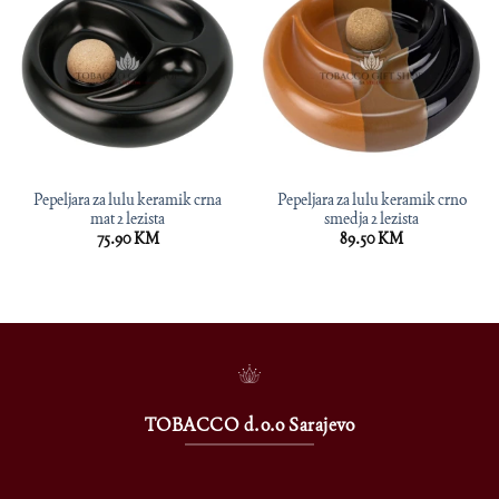
Pepeljara za lulu keramik crna
Pepeljara za lulu keramik crno
mat 2 lezista
smedja 2 lezista
75.90
KM
89.50
KM
TOBACCO d.o.o Sarajevo