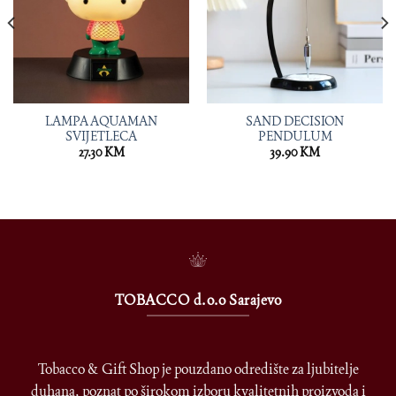
LAMPA AQUAMAN
SAND DECISION
SVIJETLECA
PENDULUM
27.30
KM
39.90
KM
TOBACCO d.o.o Sarajevo
Tobacco & Gift Shop je pouzdano odredište za ljubitelje
duhana, poznat po širokom izboru kvalitetnih proizvoda i